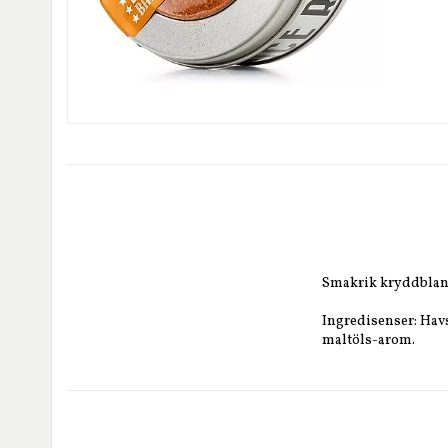
Smakrik kryddblandn
Ingredisenser: Havs
maltöls-arom.