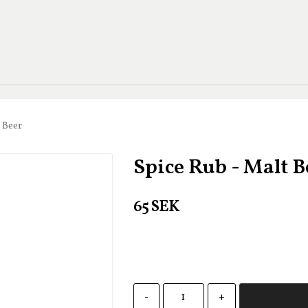
 Beer
Spice Rub - Malt B
65 SEK
-
+