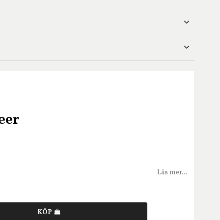
eer
Läs mer...
KÖP